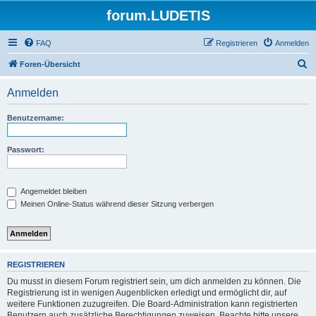
forum.LUDETIS
FAQ
Registrieren
Anmelden
S
Foren-Übersicht
u
Anmelden
c
h
Benutzername:
e
Passwort:
Angemeldet bleiben
Meinen Online-Status während dieser Sitzung verbergen
REGISTRIEREN
Du musst in diesem Forum registriert sein, um dich anmelden zu können. Die
Registrierung ist in wenigen Augenblicken erledigt und ermöglicht dir, auf
weitere Funktionen zuzugreifen. Die Board-Administration kann registrierten
Benutzern auch zusätzliche Berechtigungen zuweisen. Beachte bitte unsere