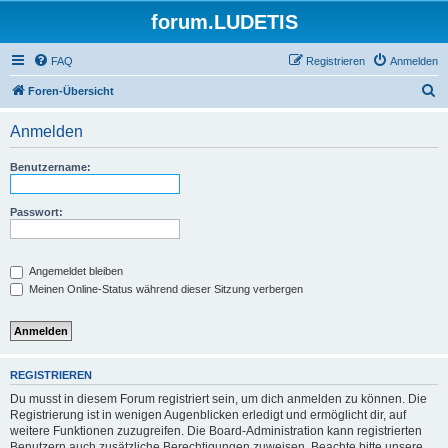
forum.LUDETIS
FAQ
Registrieren
Anmelden
S
Foren-Übersicht
u
Anmelden
c
h
Benutzername:
e
Passwort:
Angemeldet bleiben
Meinen Online-Status während dieser Sitzung verbergen
REGISTRIEREN
Du musst in diesem Forum registriert sein, um dich anmelden zu können. Die
Registrierung ist in wenigen Augenblicken erledigt und ermöglicht dir, auf
weitere Funktionen zuzugreifen. Die Board-Administration kann registrierten
Benutzern auch zusätzliche Berechtigungen zuweisen. Beachte bitte unsere