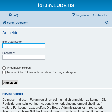
forum.LUDETIS
FAQ
Registrieren
Anmelden
S
Foren-Übersicht
u
Anmelden
c
h
Benutzername:
e
Passwort:
Angemeldet bleiben
Meinen Online-Status während dieser Sitzung verbergen
REGISTRIEREN
Du musst in diesem Forum registriert sein, um dich anmelden zu können. Die
Registrierung ist in wenigen Augenblicken erledigt und ermöglicht dir, auf
weitere Funktionen zuzugreifen. Die Board-Administration kann registrierten
Benutzern auch zusätzliche Berechtigungen zuweisen. Beachte bitte unsere