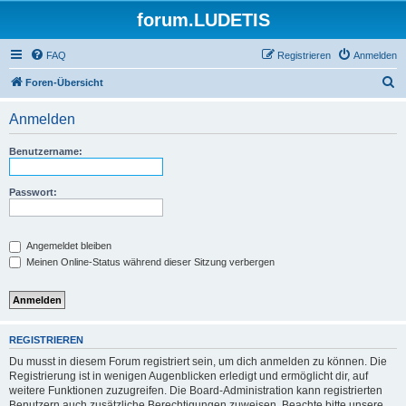
forum.LUDETIS
FAQ
Registrieren
Anmelden
S
Foren-Übersicht
u
Anmelden
c
h
Benutzername:
e
Passwort:
Angemeldet bleiben
Meinen Online-Status während dieser Sitzung verbergen
REGISTRIEREN
Du musst in diesem Forum registriert sein, um dich anmelden zu können. Die
Registrierung ist in wenigen Augenblicken erledigt und ermöglicht dir, auf
weitere Funktionen zuzugreifen. Die Board-Administration kann registrierten
Benutzern auch zusätzliche Berechtigungen zuweisen. Beachte bitte unsere