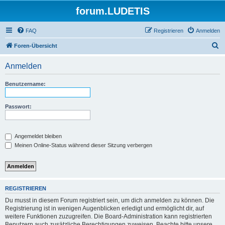
forum.LUDETIS
FAQ
Registrieren
Anmelden
S
Foren-Übersicht
u
Anmelden
c
h
Benutzername:
e
Passwort:
Angemeldet bleiben
Meinen Online-Status während dieser Sitzung verbergen
REGISTRIEREN
Du musst in diesem Forum registriert sein, um dich anmelden zu können. Die
Registrierung ist in wenigen Augenblicken erledigt und ermöglicht dir, auf
weitere Funktionen zuzugreifen. Die Board-Administration kann registrierten
Benutzern auch zusätzliche Berechtigungen zuweisen. Beachte bitte unsere