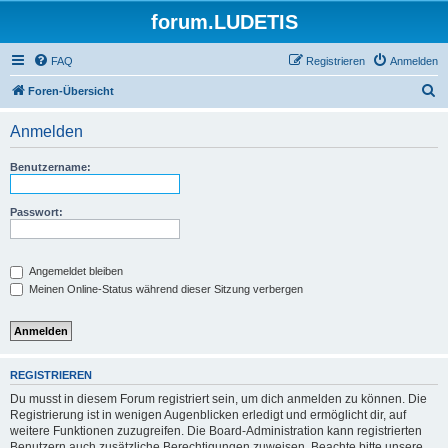
forum.LUDETIS
FAQ
Registrieren
Anmelden
S
Foren-Übersicht
u
Anmelden
c
h
Benutzername:
e
Passwort:
Angemeldet bleiben
Meinen Online-Status während dieser Sitzung verbergen
REGISTRIEREN
Du musst in diesem Forum registriert sein, um dich anmelden zu können. Die
Registrierung ist in wenigen Augenblicken erledigt und ermöglicht dir, auf
weitere Funktionen zuzugreifen. Die Board-Administration kann registrierten
Benutzern auch zusätzliche Berechtigungen zuweisen. Beachte bitte unsere