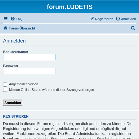
forum.LUDETIS
FAQ
Registrieren
Anmelden
S
Foren-Übersicht
u
Anmelden
c
h
Benutzername:
e
Passwort:
Angemeldet bleiben
Meinen Online-Status während dieser Sitzung verbergen
REGISTRIEREN
Du musst in diesem Forum registriert sein, um dich anmelden zu können. Die
Registrierung ist in wenigen Augenblicken erledigt und ermöglicht dir, auf
weitere Funktionen zuzugreifen. Die Board-Administration kann registrierten
Benutzern auch zusätzliche Berechtigungen zuweisen. Beachte bitte unsere