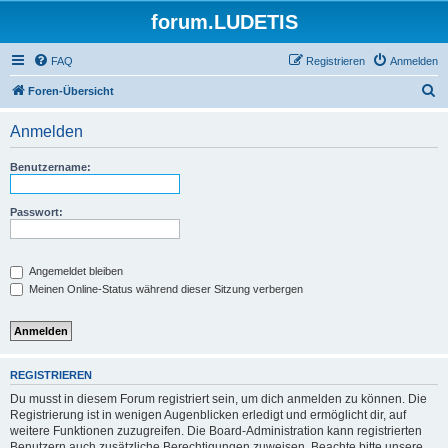
forum.LUDETIS
FAQ
Registrieren
Anmelden
S
Foren-Übersicht
u
Anmelden
c
h
Benutzername:
e
Passwort:
Angemeldet bleiben
Meinen Online-Status während dieser Sitzung verbergen
REGISTRIEREN
Du musst in diesem Forum registriert sein, um dich anmelden zu können. Die
Registrierung ist in wenigen Augenblicken erledigt und ermöglicht dir, auf
weitere Funktionen zuzugreifen. Die Board-Administration kann registrierten
Benutzern auch zusätzliche Berechtigungen zuweisen. Beachte bitte unsere