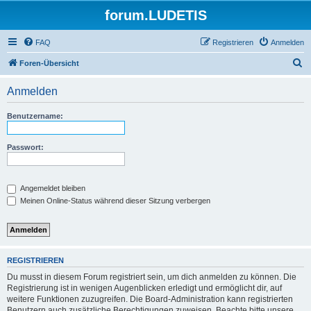
forum.LUDETIS
FAQ
Registrieren
Anmelden
S
Foren-Übersicht
u
Anmelden
c
h
Benutzername:
e
Passwort:
Angemeldet bleiben
Meinen Online-Status während dieser Sitzung verbergen
REGISTRIEREN
Du musst in diesem Forum registriert sein, um dich anmelden zu können. Die
Registrierung ist in wenigen Augenblicken erledigt und ermöglicht dir, auf
weitere Funktionen zuzugreifen. Die Board-Administration kann registrierten
Benutzern auch zusätzliche Berechtigungen zuweisen. Beachte bitte unsere