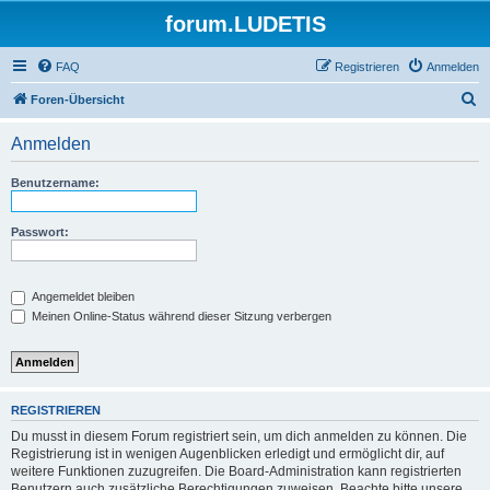
forum.LUDETIS
FAQ
Registrieren
Anmelden
S
Foren-Übersicht
u
Anmelden
c
h
Benutzername:
e
Passwort:
Angemeldet bleiben
Meinen Online-Status während dieser Sitzung verbergen
REGISTRIEREN
Du musst in diesem Forum registriert sein, um dich anmelden zu können. Die
Registrierung ist in wenigen Augenblicken erledigt und ermöglicht dir, auf
weitere Funktionen zuzugreifen. Die Board-Administration kann registrierten
Benutzern auch zusätzliche Berechtigungen zuweisen. Beachte bitte unsere