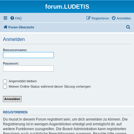
forum.LUDETIS
FAQ
Registrieren
Anmelden
S
Foren-Übersicht
u
Anmelden
c
h
Benutzername:
e
Passwort:
Angemeldet bleiben
Meinen Online-Status während dieser Sitzung verbergen
REGISTRIEREN
Du musst in diesem Forum registriert sein, um dich anmelden zu können. Die
Registrierung ist in wenigen Augenblicken erledigt und ermöglicht dir, auf
weitere Funktionen zuzugreifen. Die Board-Administration kann registrierten
Benutzern auch zusätzliche Berechtigungen zuweisen. Beachte bitte unsere