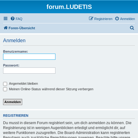
forum.LUDETIS
FAQ
Registrieren
Anmelden
S
Foren-Übersicht
u
Anmelden
c
h
Benutzername:
e
Passwort:
Angemeldet bleiben
Meinen Online-Status während dieser Sitzung verbergen
REGISTRIEREN
Du musst in diesem Forum registriert sein, um dich anmelden zu können. Die
Registrierung ist in wenigen Augenblicken erledigt und ermöglicht dir, auf
weitere Funktionen zuzugreifen. Die Board-Administration kann registrierten
Benutzern auch zusätzliche Berechtigungen zuweisen. Beachte bitte unsere