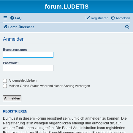
forum.LUDETIS
FAQ
Registrieren
Anmelden
S
Foren-Übersicht
u
Anmelden
c
h
Benutzername:
e
Passwort:
Angemeldet bleiben
Meinen Online-Status während dieser Sitzung verbergen
REGISTRIEREN
Du musst in diesem Forum registriert sein, um dich anmelden zu können. Die
Registrierung ist in wenigen Augenblicken erledigt und ermöglicht dir, auf
weitere Funktionen zuzugreifen. Die Board-Administration kann registrierten
Benutzern auch zusätzliche Berechtigungen zuweisen. Beachte bitte unsere