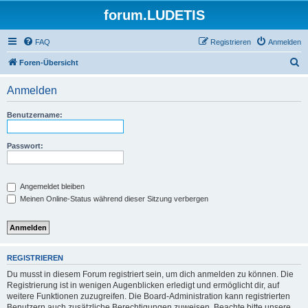
forum.LUDETIS
FAQ
Registrieren
Anmelden
S
Foren-Übersicht
u
Anmelden
c
h
Benutzername:
e
Passwort:
Angemeldet bleiben
Meinen Online-Status während dieser Sitzung verbergen
REGISTRIEREN
Du musst in diesem Forum registriert sein, um dich anmelden zu können. Die
Registrierung ist in wenigen Augenblicken erledigt und ermöglicht dir, auf
weitere Funktionen zuzugreifen. Die Board-Administration kann registrierten
Benutzern auch zusätzliche Berechtigungen zuweisen. Beachte bitte unsere