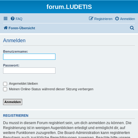
forum.LUDETIS
FAQ
Registrieren
Anmelden
S
Foren-Übersicht
u
Anmelden
c
h
Benutzername:
e
Passwort:
Angemeldet bleiben
Meinen Online-Status während dieser Sitzung verbergen
REGISTRIEREN
Du musst in diesem Forum registriert sein, um dich anmelden zu können. Die
Registrierung ist in wenigen Augenblicken erledigt und ermöglicht dir, auf
weitere Funktionen zuzugreifen. Die Board-Administration kann registrierten
Benutzern auch zusätzliche Berechtigungen zuweisen. Beachte bitte unsere