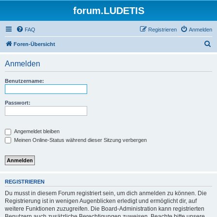
forum.LUDETIS
FAQ
Registrieren
Anmelden
S
Foren-Übersicht
u
Anmelden
c
h
Benutzername:
e
Passwort:
Angemeldet bleiben
Meinen Online-Status während dieser Sitzung verbergen
REGISTRIEREN
Du musst in diesem Forum registriert sein, um dich anmelden zu können. Die
Registrierung ist in wenigen Augenblicken erledigt und ermöglicht dir, auf
weitere Funktionen zuzugreifen. Die Board-Administration kann registrierten
Benutzern auch zusätzliche Berechtigungen zuweisen. Beachte bitte unsere