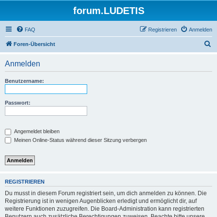
forum.LUDETIS
FAQ
Registrieren
Anmelden
S
Foren-Übersicht
u
Anmelden
c
h
Benutzername:
e
Passwort:
Angemeldet bleiben
Meinen Online-Status während dieser Sitzung verbergen
REGISTRIEREN
Du musst in diesem Forum registriert sein, um dich anmelden zu können. Die
Registrierung ist in wenigen Augenblicken erledigt und ermöglicht dir, auf
weitere Funktionen zuzugreifen. Die Board-Administration kann registrierten
Benutzern auch zusätzliche Berechtigungen zuweisen. Beachte bitte unsere