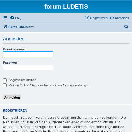
forum.LUDETIS
FAQ
Registrieren
Anmelden
S
Foren-Übersicht
u
Anmelden
c
h
Benutzername:
e
Passwort:
Angemeldet bleiben
Meinen Online-Status während dieser Sitzung verbergen
REGISTRIEREN
Du musst in diesem Forum registriert sein, um dich anmelden zu können. Die
Registrierung ist in wenigen Augenblicken erledigt und ermöglicht dir, auf
weitere Funktionen zuzugreifen. Die Board-Administration kann registrierten
Benutzern auch zusätzliche Berechtigungen zuweisen. Beachte bitte unsere