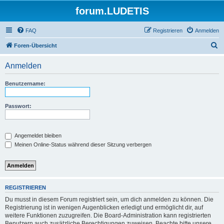
forum.LUDETIS
FAQ
Registrieren
Anmelden
S
Foren-Übersicht
u
Anmelden
c
h
Benutzername:
e
Passwort:
Angemeldet bleiben
Meinen Online-Status während dieser Sitzung verbergen
REGISTRIEREN
Du musst in diesem Forum registriert sein, um dich anmelden zu können. Die
Registrierung ist in wenigen Augenblicken erledigt und ermöglicht dir, auf
weitere Funktionen zuzugreifen. Die Board-Administration kann registrierten
Benutzern auch zusätzliche Berechtigungen zuweisen. Beachte bitte unsere