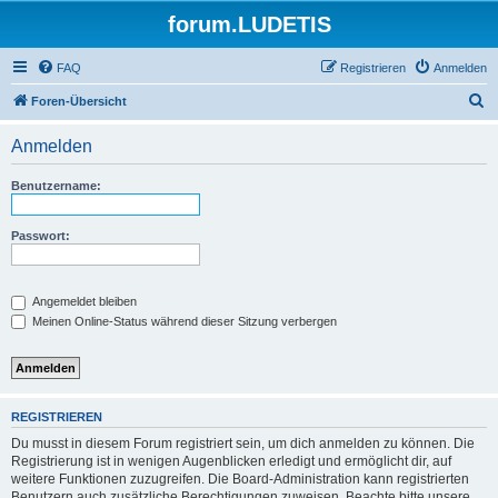
forum.LUDETIS
FAQ
Registrieren
Anmelden
S
Foren-Übersicht
u
Anmelden
c
h
Benutzername:
e
Passwort:
Angemeldet bleiben
Meinen Online-Status während dieser Sitzung verbergen
REGISTRIEREN
Du musst in diesem Forum registriert sein, um dich anmelden zu können. Die
Registrierung ist in wenigen Augenblicken erledigt und ermöglicht dir, auf
weitere Funktionen zuzugreifen. Die Board-Administration kann registrierten
Benutzern auch zusätzliche Berechtigungen zuweisen. Beachte bitte unsere