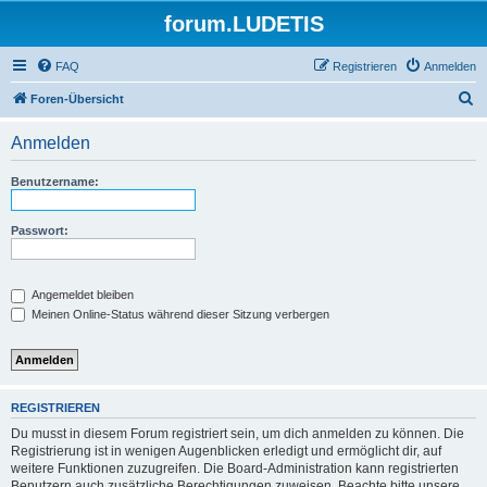
forum.LUDETIS
FAQ
Registrieren
Anmelden
S
Foren-Übersicht
u
Anmelden
c
h
Benutzername:
e
Passwort:
Angemeldet bleiben
Meinen Online-Status während dieser Sitzung verbergen
REGISTRIEREN
Du musst in diesem Forum registriert sein, um dich anmelden zu können. Die
Registrierung ist in wenigen Augenblicken erledigt und ermöglicht dir, auf
weitere Funktionen zuzugreifen. Die Board-Administration kann registrierten
Benutzern auch zusätzliche Berechtigungen zuweisen. Beachte bitte unsere