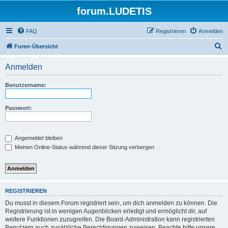
forum.LUDETIS
FAQ
Registrieren
Anmelden
S
Foren-Übersicht
u
Anmelden
c
h
Benutzername:
e
Passwort:
Angemeldet bleiben
Meinen Online-Status während dieser Sitzung verbergen
REGISTRIEREN
Du musst in diesem Forum registriert sein, um dich anmelden zu können. Die
Registrierung ist in wenigen Augenblicken erledigt und ermöglicht dir, auf
weitere Funktionen zuzugreifen. Die Board-Administration kann registrierten
Benutzern auch zusätzliche Berechtigungen zuweisen. Beachte bitte unsere