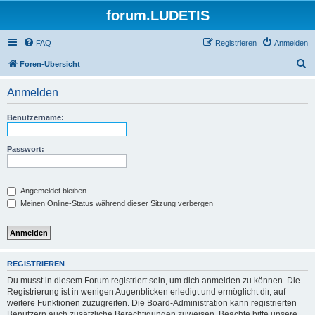
forum.LUDETIS
FAQ
Registrieren
Anmelden
S
Foren-Übersicht
u
Anmelden
c
h
Benutzername:
e
Passwort:
Angemeldet bleiben
Meinen Online-Status während dieser Sitzung verbergen
REGISTRIEREN
Du musst in diesem Forum registriert sein, um dich anmelden zu können. Die
Registrierung ist in wenigen Augenblicken erledigt und ermöglicht dir, auf
weitere Funktionen zuzugreifen. Die Board-Administration kann registrierten
Benutzern auch zusätzliche Berechtigungen zuweisen. Beachte bitte unsere