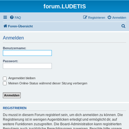
forum.LUDETIS
FAQ
Registrieren
Anmelden
S
Foren-Übersicht
u
Anmelden
c
h
Benutzername:
e
Passwort:
Angemeldet bleiben
Meinen Online-Status während dieser Sitzung verbergen
REGISTRIEREN
Du musst in diesem Forum registriert sein, um dich anmelden zu können. Die
Registrierung ist in wenigen Augenblicken erledigt und ermöglicht dir, auf
weitere Funktionen zuzugreifen. Die Board-Administration kann registrierten
Benutzern auch zusätzliche Berechtigungen zuweisen. Beachte bitte unsere