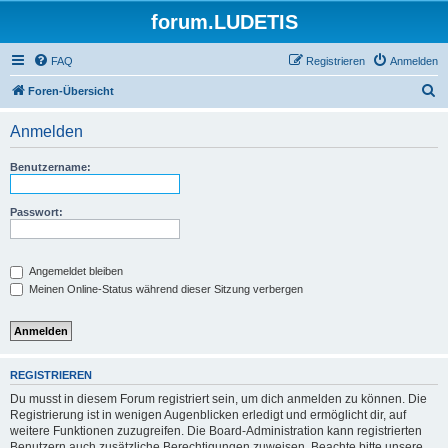
forum.LUDETIS
FAQ
Registrieren
Anmelden
S
Foren-Übersicht
u
Anmelden
c
h
Benutzername:
e
Passwort:
Angemeldet bleiben
Meinen Online-Status während dieser Sitzung verbergen
REGISTRIEREN
Du musst in diesem Forum registriert sein, um dich anmelden zu können. Die
Registrierung ist in wenigen Augenblicken erledigt und ermöglicht dir, auf
weitere Funktionen zuzugreifen. Die Board-Administration kann registrierten
Benutzern auch zusätzliche Berechtigungen zuweisen. Beachte bitte unsere