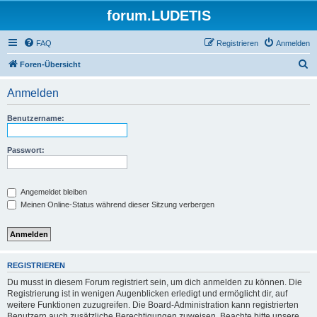
forum.LUDETIS
FAQ
Registrieren
Anmelden
S
Foren-Übersicht
u
Anmelden
c
h
Benutzername:
e
Passwort:
Angemeldet bleiben
Meinen Online-Status während dieser Sitzung verbergen
REGISTRIEREN
Du musst in diesem Forum registriert sein, um dich anmelden zu können. Die
Registrierung ist in wenigen Augenblicken erledigt und ermöglicht dir, auf
weitere Funktionen zuzugreifen. Die Board-Administration kann registrierten
Benutzern auch zusätzliche Berechtigungen zuweisen. Beachte bitte unsere