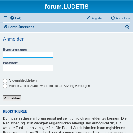
forum.LUDETIS
FAQ
Registrieren
Anmelden
S
Foren-Übersicht
u
Anmelden
c
h
Benutzername:
e
Passwort:
Angemeldet bleiben
Meinen Online-Status während dieser Sitzung verbergen
REGISTRIEREN
Du musst in diesem Forum registriert sein, um dich anmelden zu können. Die
Registrierung ist in wenigen Augenblicken erledigt und ermöglicht dir, auf
weitere Funktionen zuzugreifen. Die Board-Administration kann registrierten
Benutzern auch zusätzliche Berechtigungen zuweisen. Beachte bitte unsere