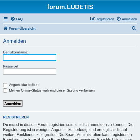
forum.LUDETIS
FAQ
Registrieren
Anmelden
S
Foren-Übersicht
u
Anmelden
c
h
Benutzername:
e
Passwort:
Angemeldet bleiben
Meinen Online-Status während dieser Sitzung verbergen
REGISTRIEREN
Du musst in diesem Forum registriert sein, um dich anmelden zu können. Die
Registrierung ist in wenigen Augenblicken erledigt und ermöglicht dir, auf
weitere Funktionen zuzugreifen. Die Board-Administration kann registrierten
Benutzern auch zusätzliche Berechtigungen zuweisen. Beachte bitte unsere