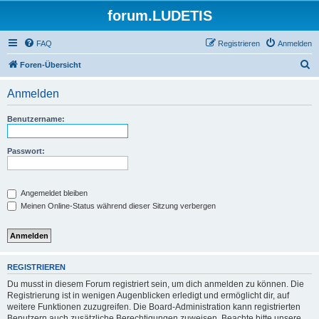
forum.LUDETIS
FAQ
Registrieren
Anmelden
S
Foren-Übersicht
u
Anmelden
c
h
Benutzername:
e
Passwort:
Angemeldet bleiben
Meinen Online-Status während dieser Sitzung verbergen
REGISTRIEREN
Du musst in diesem Forum registriert sein, um dich anmelden zu können. Die
Registrierung ist in wenigen Augenblicken erledigt und ermöglicht dir, auf
weitere Funktionen zuzugreifen. Die Board-Administration kann registrierten
Benutzern auch zusätzliche Berechtigungen zuweisen. Beachte bitte unsere