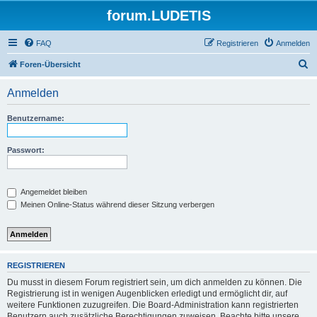
forum.LUDETIS
FAQ
Registrieren
Anmelden
S
Foren-Übersicht
u
Anmelden
c
h
Benutzername:
e
Passwort:
Angemeldet bleiben
Meinen Online-Status während dieser Sitzung verbergen
REGISTRIEREN
Du musst in diesem Forum registriert sein, um dich anmelden zu können. Die
Registrierung ist in wenigen Augenblicken erledigt und ermöglicht dir, auf
weitere Funktionen zuzugreifen. Die Board-Administration kann registrierten
Benutzern auch zusätzliche Berechtigungen zuweisen. Beachte bitte unsere