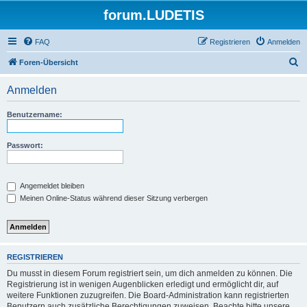
forum.LUDETIS
FAQ
Registrieren
Anmelden
S
Foren-Übersicht
u
Anmelden
c
h
Benutzername:
e
Passwort:
Angemeldet bleiben
Meinen Online-Status während dieser Sitzung verbergen
REGISTRIEREN
Du musst in diesem Forum registriert sein, um dich anmelden zu können. Die
Registrierung ist in wenigen Augenblicken erledigt und ermöglicht dir, auf
weitere Funktionen zuzugreifen. Die Board-Administration kann registrierten
Benutzern auch zusätzliche Berechtigungen zuweisen. Beachte bitte unsere