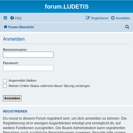
forum.LUDETIS
FAQ
Registrieren
Anmelden
S
Foren-Übersicht
u
Anmelden
c
h
Benutzername:
e
Passwort:
Angemeldet bleiben
Meinen Online-Status während dieser Sitzung verbergen
REGISTRIEREN
Du musst in diesem Forum registriert sein, um dich anmelden zu können. Die
Registrierung ist in wenigen Augenblicken erledigt und ermöglicht dir, auf
weitere Funktionen zuzugreifen. Die Board-Administration kann registrierten
Benutzern auch zusätzliche Berechtigungen zuweisen. Beachte bitte unsere