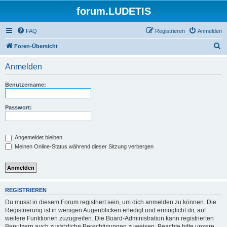
forum.LUDETIS
FAQ
Registrieren
Anmelden
S
Foren-Übersicht
u
Anmelden
c
h
Benutzername:
e
Passwort:
Angemeldet bleiben
Meinen Online-Status während dieser Sitzung verbergen
REGISTRIEREN
Du musst in diesem Forum registriert sein, um dich anmelden zu können. Die
Registrierung ist in wenigen Augenblicken erledigt und ermöglicht dir, auf
weitere Funktionen zuzugreifen. Die Board-Administration kann registrierten
Benutzern auch zusätzliche Berechtigungen zuweisen. Beachte bitte unsere