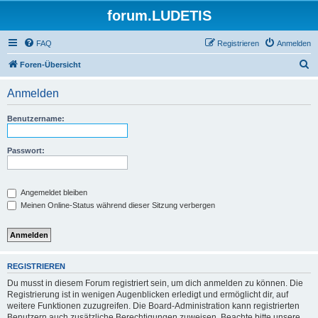
forum.LUDETIS
FAQ
Registrieren
Anmelden
S
Foren-Übersicht
u
Anmelden
c
h
Benutzername:
e
Passwort:
Angemeldet bleiben
Meinen Online-Status während dieser Sitzung verbergen
REGISTRIEREN
Du musst in diesem Forum registriert sein, um dich anmelden zu können. Die
Registrierung ist in wenigen Augenblicken erledigt und ermöglicht dir, auf
weitere Funktionen zuzugreifen. Die Board-Administration kann registrierten
Benutzern auch zusätzliche Berechtigungen zuweisen. Beachte bitte unsere