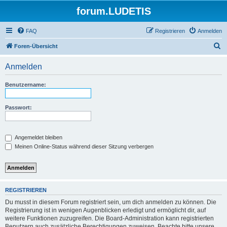
forum.LUDETIS
FAQ
Registrieren
Anmelden
S
Foren-Übersicht
u
Anmelden
c
h
Benutzername:
e
Passwort:
Angemeldet bleiben
Meinen Online-Status während dieser Sitzung verbergen
REGISTRIEREN
Du musst in diesem Forum registriert sein, um dich anmelden zu können. Die
Registrierung ist in wenigen Augenblicken erledigt und ermöglicht dir, auf
weitere Funktionen zuzugreifen. Die Board-Administration kann registrierten
Benutzern auch zusätzliche Berechtigungen zuweisen. Beachte bitte unsere