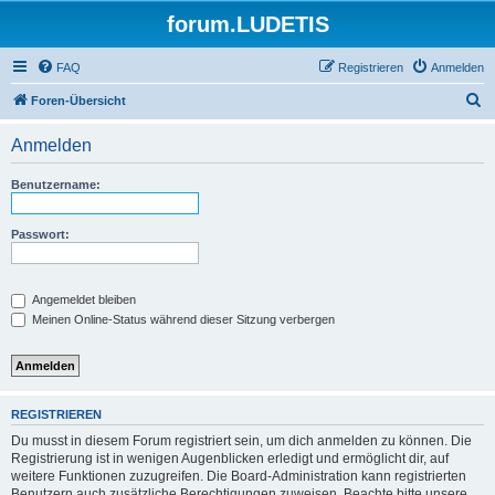
forum.LUDETIS
FAQ
Registrieren
Anmelden
S
Foren-Übersicht
u
Anmelden
c
h
Benutzername:
e
Passwort:
Angemeldet bleiben
Meinen Online-Status während dieser Sitzung verbergen
REGISTRIEREN
Du musst in diesem Forum registriert sein, um dich anmelden zu können. Die
Registrierung ist in wenigen Augenblicken erledigt und ermöglicht dir, auf
weitere Funktionen zuzugreifen. Die Board-Administration kann registrierten
Benutzern auch zusätzliche Berechtigungen zuweisen. Beachte bitte unsere