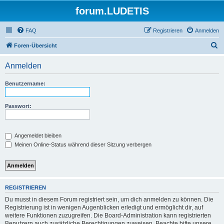
forum.LUDETIS
FAQ
Registrieren
Anmelden
S
Foren-Übersicht
u
Anmelden
c
h
Benutzername:
e
Passwort:
Angemeldet bleiben
Meinen Online-Status während dieser Sitzung verbergen
REGISTRIEREN
Du musst in diesem Forum registriert sein, um dich anmelden zu können. Die
Registrierung ist in wenigen Augenblicken erledigt und ermöglicht dir, auf
weitere Funktionen zuzugreifen. Die Board-Administration kann registrierten
Benutzern auch zusätzliche Berechtigungen zuweisen. Beachte bitte unsere