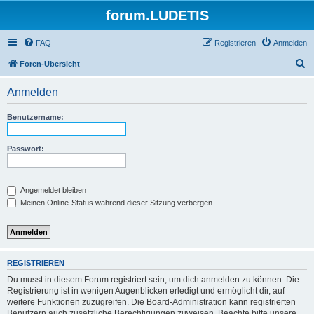
forum.LUDETIS
FAQ
Registrieren
Anmelden
S
Foren-Übersicht
u
Anmelden
c
h
Benutzername:
e
Passwort:
Angemeldet bleiben
Meinen Online-Status während dieser Sitzung verbergen
REGISTRIEREN
Du musst in diesem Forum registriert sein, um dich anmelden zu können. Die
Registrierung ist in wenigen Augenblicken erledigt und ermöglicht dir, auf
weitere Funktionen zuzugreifen. Die Board-Administration kann registrierten
Benutzern auch zusätzliche Berechtigungen zuweisen. Beachte bitte unsere