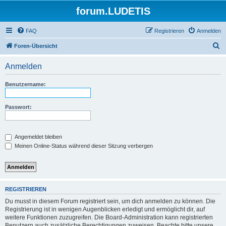
forum.LUDETIS
FAQ
Registrieren
Anmelden
S
Foren-Übersicht
u
Anmelden
c
h
Benutzername:
e
Passwort:
Angemeldet bleiben
Meinen Online-Status während dieser Sitzung verbergen
REGISTRIEREN
Du musst in diesem Forum registriert sein, um dich anmelden zu können. Die
Registrierung ist in wenigen Augenblicken erledigt und ermöglicht dir, auf
weitere Funktionen zuzugreifen. Die Board-Administration kann registrierten
Benutzern auch zusätzliche Berechtigungen zuweisen. Beachte bitte unsere