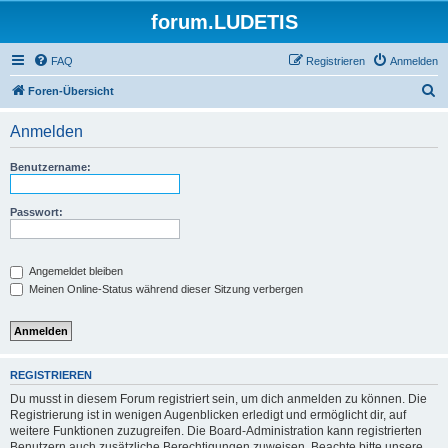
forum.LUDETIS
FAQ
Registrieren
Anmelden
S
Foren-Übersicht
u
Anmelden
c
h
Benutzername:
e
Passwort:
Angemeldet bleiben
Meinen Online-Status während dieser Sitzung verbergen
REGISTRIEREN
Du musst in diesem Forum registriert sein, um dich anmelden zu können. Die
Registrierung ist in wenigen Augenblicken erledigt und ermöglicht dir, auf
weitere Funktionen zuzugreifen. Die Board-Administration kann registrierten
Benutzern auch zusätzliche Berechtigungen zuweisen. Beachte bitte unsere