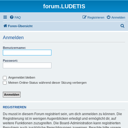
forum.LUDETIS
FAQ
Registrieren
Anmelden
S
Foren-Übersicht
u
Anmelden
c
h
Benutzername:
e
Passwort:
Angemeldet bleiben
Meinen Online-Status während dieser Sitzung verbergen
REGISTRIEREN
Du musst in diesem Forum registriert sein, um dich anmelden zu können. Die
Registrierung ist in wenigen Augenblicken erledigt und ermöglicht dir, auf
weitere Funktionen zuzugreifen. Die Board-Administration kann registrierten
Benutzern auch zusätzliche Berechtigungen zuweisen. Beachte bitte unsere