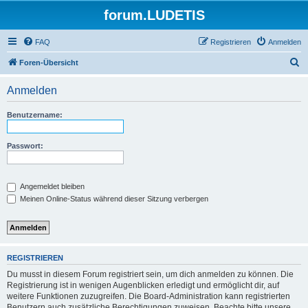
forum.LUDETIS
FAQ
Registrieren
Anmelden
S
Foren-Übersicht
u
Anmelden
c
h
Benutzername:
e
Passwort:
Angemeldet bleiben
Meinen Online-Status während dieser Sitzung verbergen
REGISTRIEREN
Du musst in diesem Forum registriert sein, um dich anmelden zu können. Die
Registrierung ist in wenigen Augenblicken erledigt und ermöglicht dir, auf
weitere Funktionen zuzugreifen. Die Board-Administration kann registrierten
Benutzern auch zusätzliche Berechtigungen zuweisen. Beachte bitte unsere