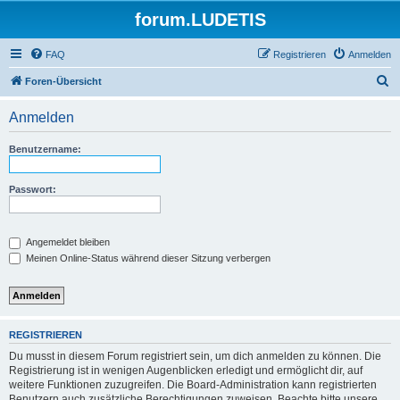
forum.LUDETIS
FAQ
Registrieren
Anmelden
S
Foren-Übersicht
u
Anmelden
c
h
Benutzername:
e
Passwort:
Angemeldet bleiben
Meinen Online-Status während dieser Sitzung verbergen
REGISTRIEREN
Du musst in diesem Forum registriert sein, um dich anmelden zu können. Die
Registrierung ist in wenigen Augenblicken erledigt und ermöglicht dir, auf
weitere Funktionen zuzugreifen. Die Board-Administration kann registrierten
Benutzern auch zusätzliche Berechtigungen zuweisen. Beachte bitte unsere