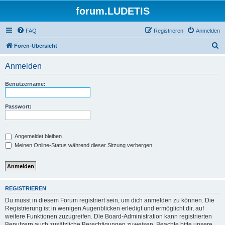
forum.LUDETIS
FAQ
Registrieren
Anmelden
S
Foren-Übersicht
u
Anmelden
c
h
Benutzername:
e
Passwort:
Angemeldet bleiben
Meinen Online-Status während dieser Sitzung verbergen
REGISTRIEREN
Du musst in diesem Forum registriert sein, um dich anmelden zu können. Die
Registrierung ist in wenigen Augenblicken erledigt und ermöglicht dir, auf
weitere Funktionen zuzugreifen. Die Board-Administration kann registrierten
Benutzern auch zusätzliche Berechtigungen zuweisen. Beachte bitte unsere