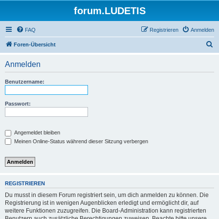
forum.LUDETIS
FAQ
Registrieren
Anmelden
S
Foren-Übersicht
u
Anmelden
c
h
Benutzername:
e
Passwort:
Angemeldet bleiben
Meinen Online-Status während dieser Sitzung verbergen
REGISTRIEREN
Du musst in diesem Forum registriert sein, um dich anmelden zu können. Die
Registrierung ist in wenigen Augenblicken erledigt und ermöglicht dir, auf
weitere Funktionen zuzugreifen. Die Board-Administration kann registrierten
Benutzern auch zusätzliche Berechtigungen zuweisen. Beachte bitte unsere