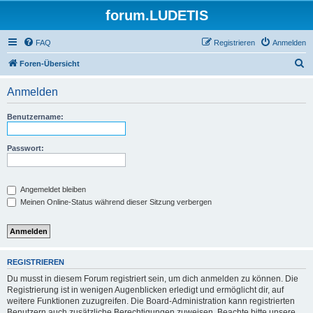
forum.LUDETIS
FAQ
Registrieren
Anmelden
S
Foren-Übersicht
u
Anmelden
c
h
Benutzername:
e
Passwort:
Angemeldet bleiben
Meinen Online-Status während dieser Sitzung verbergen
REGISTRIEREN
Du musst in diesem Forum registriert sein, um dich anmelden zu können. Die
Registrierung ist in wenigen Augenblicken erledigt und ermöglicht dir, auf
weitere Funktionen zuzugreifen. Die Board-Administration kann registrierten
Benutzern auch zusätzliche Berechtigungen zuweisen. Beachte bitte unsere