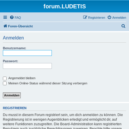
forum.LUDETIS
FAQ
Registrieren
Anmelden
S
Foren-Übersicht
u
Anmelden
c
h
Benutzername:
e
Passwort:
Angemeldet bleiben
Meinen Online-Status während dieser Sitzung verbergen
REGISTRIEREN
Du musst in diesem Forum registriert sein, um dich anmelden zu können. Die
Registrierung ist in wenigen Augenblicken erledigt und ermöglicht dir, auf
weitere Funktionen zuzugreifen. Die Board-Administration kann registrierten
Benutzern auch zusätzliche Berechtigungen zuweisen. Beachte bitte unsere