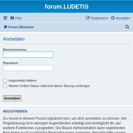
forum.LUDETIS
FAQ
Registrieren
Anmelden
S
Foren-Übersicht
u
Anmelden
c
h
Benutzername:
e
Passwort:
Angemeldet bleiben
Meinen Online-Status während dieser Sitzung verbergen
REGISTRIEREN
Du musst in diesem Forum registriert sein, um dich anmelden zu können. Die
Registrierung ist in wenigen Augenblicken erledigt und ermöglicht dir, auf
weitere Funktionen zuzugreifen. Die Board-Administration kann registrierten
Benutzern auch zusätzliche Berechtigungen zuweisen. Beachte bitte unsere