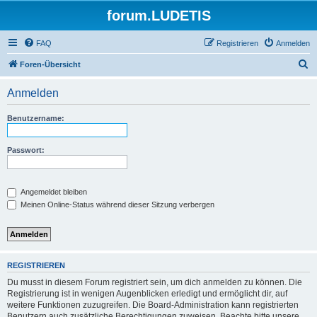
forum.LUDETIS
FAQ
Registrieren
Anmelden
S
Foren-Übersicht
u
Anmelden
c
h
Benutzername:
e
Passwort:
Angemeldet bleiben
Meinen Online-Status während dieser Sitzung verbergen
REGISTRIEREN
Du musst in diesem Forum registriert sein, um dich anmelden zu können. Die
Registrierung ist in wenigen Augenblicken erledigt und ermöglicht dir, auf
weitere Funktionen zuzugreifen. Die Board-Administration kann registrierten
Benutzern auch zusätzliche Berechtigungen zuweisen. Beachte bitte unsere