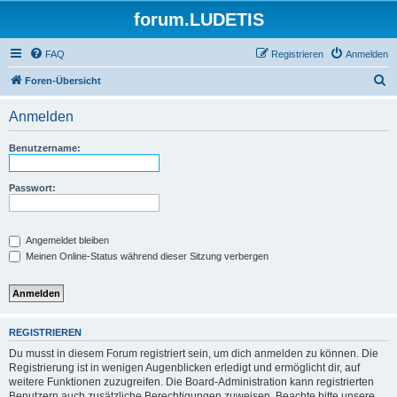
forum.LUDETIS
FAQ
Registrieren
Anmelden
S
Foren-Übersicht
u
Anmelden
c
h
Benutzername:
e
Passwort:
Angemeldet bleiben
Meinen Online-Status während dieser Sitzung verbergen
REGISTRIEREN
Du musst in diesem Forum registriert sein, um dich anmelden zu können. Die
Registrierung ist in wenigen Augenblicken erledigt und ermöglicht dir, auf
weitere Funktionen zuzugreifen. Die Board-Administration kann registrierten
Benutzern auch zusätzliche Berechtigungen zuweisen. Beachte bitte unsere